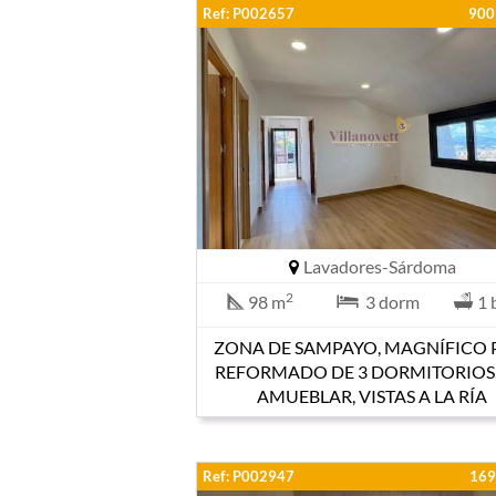
Ref: P002657
900
Lavadores-Sárdoma
2
98 m
3 dorm
1 
ZONA DE SAMPAYO, MAGNÍFICO 
REFORMADO DE 3 DORMITORIOS,
AMUEBLAR, VISTAS A LA RÍA
Ref: P002947
169