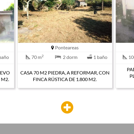
Ponteareas
2
baño
70 m
2 dorm
1 baño
10
PA
UEVO
CASA 70 M2 PIEDRA, A REFORMAR, CON
P
 M2.
FINCA RÚSTICA DE 1.800 M2.