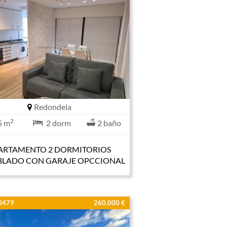
Redondela
2
5 m
2 dorm
2 baño
ARTAMENTO 2 DORMITORIOS
LADO CON GARAJE OPCCIONAL
00479
260.000 €