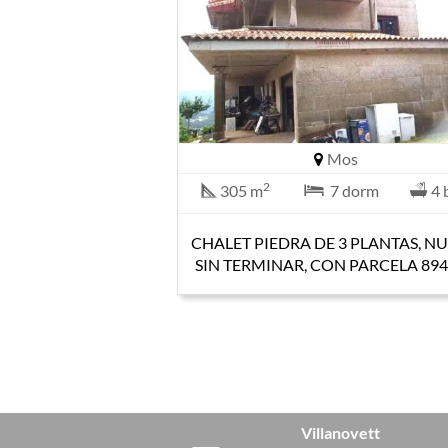
Mos
2
305 m
7 dorm
4 
CHALET PIEDRA DE 3 PLANTAS, N
SIN TERMINAR, CON PARCELA 894
Villanovett