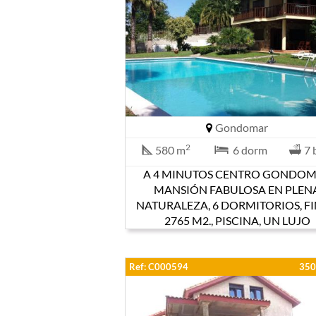
Gondomar
2
580 m
6 dorm
7 
A 4 MINUTOS CENTRO GONDO
MANSIÓN FABULOSA EN PLEN
NATURALEZA, 6 DORMITORIOS, F
2765 M2., PISCINA, UN LUJO
Ref: C000594
350