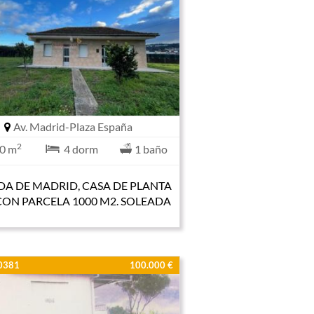
Av. Madrid-Plaza España
2
0 m
4 dorm
1 baño
DA DE MADRID, CASA DE PLANTA
CON PARCELA 1000 M2. SOLEADA
00381
100.000 €