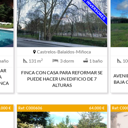
Castrelos-Balaídos-Miñoca
2
baño
131 m
3 dorm
1 baño
10
MAR
FINCA CON CASA PARA REFORMAR SE
AVENI
A
PUEDE HACER UN EDIFICIO DE 7
BAJA 
INCA
ALTURAS
.000 €
Ref: C000606
64.000 €
Ref: C0