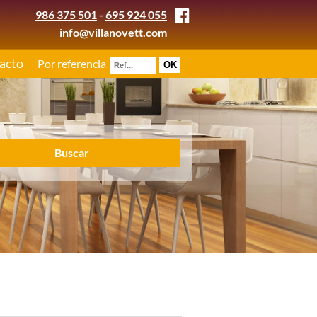
986 375 501
-
695 924 055
info@villanovett.com
acto
Por referencia
Buscar