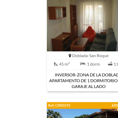
Doblada-San Roque
2
45 m
1 dorm
1 
INVERSOR-ZONA DE LA DOBLA
APARTAMENTO DE 1 DORMITORIO
GARAJE AL LADO
Ref: C000593
690