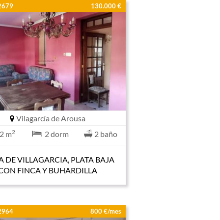
2679
130.000 €
Vilagarcía de Arousa
2
2 m
2 dorm
2 baño
 DE VILLAGARCIA, PLATA BAJA
CON FINCA Y BUHARDILLA
2964
800 €/mes