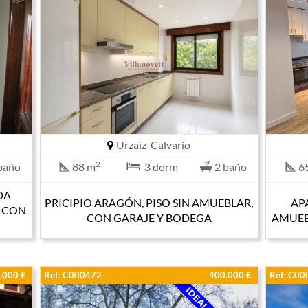
Urzaiz-Calvario
2
baño
88 m
3 dorm
2 baño
6
DA
PRICIPIO ARAGÓN, PISO SIN AMUEBLAR,
AP
 CON
CON GARAJE Y BODEGA
AMUEB
.000 €
Ref: C000472
400.000 €
Ref: C0