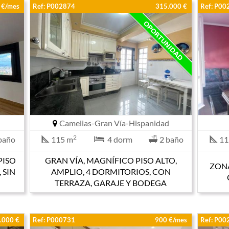
 €/mes
Ref: P002874
315.000 €
Ref: P00
Camelias-Gran Vía-Hispanidad
2
baño
115 m
4 dorm
2 baño
11
PISO
GRAN VÍA, MAGNÍFICO PISO ALTO,
ZONA
 SIN
AMPLIO, 4 DORMITORIOS, CON
TERRAZA, GARAJE Y BODEGA
.000 €
Ref: P000731
900 €/mes
Ref: P00