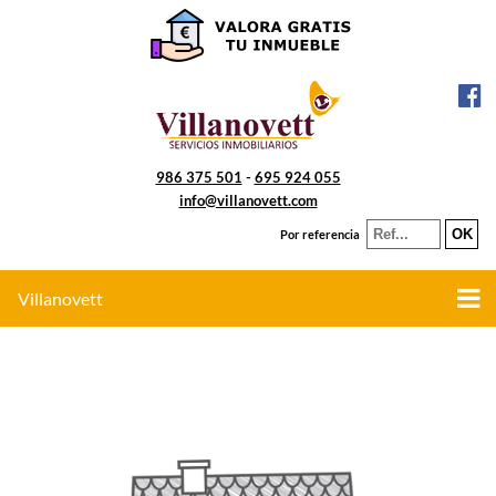
986 375 501
-
695 924 055
info@villanovett.com
Por referencia
Villanovett