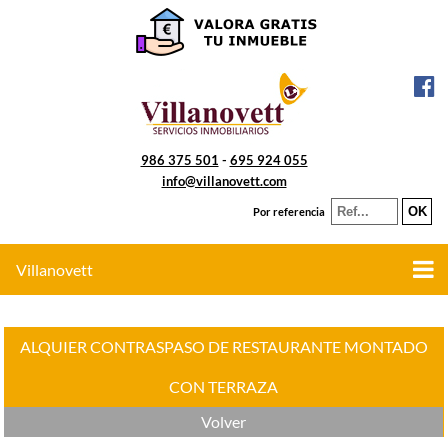
986 375 501
-
695 924 055
info@villanovett.com
Por referencia
Villanovett
ALQUIER CONTRASPASO DE RESTAURANTE MONTADO
CON TERRAZA
Volver