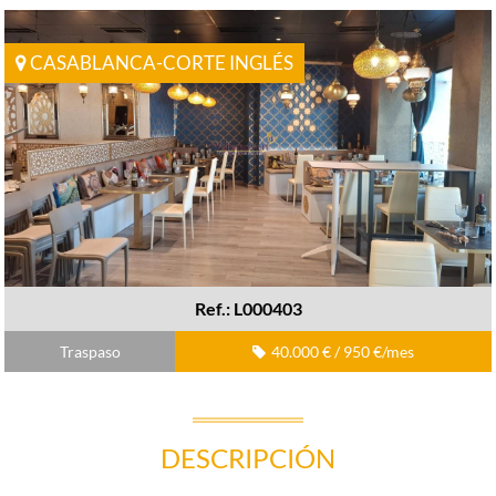
CASABLANCA-CORTE INGLÉS
Ref.: L000403
Traspaso
40.000 € / 950 €/mes
DESCRIPCIÓN