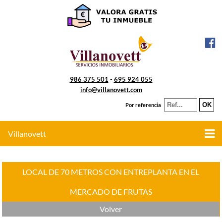
986 375 501
-
695 924 055
info@villanovett.com
Por referencia
Villanovett
LOCAL DE 70 METROS CON ENTREPLANTA EN EL
MERCADO DE FRUTAS
Volver